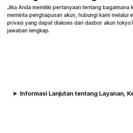
Jika Anda memiliki pertanyaan tentang bagaimana 
meminta penghapusan akun, hubungi kami melalui ema
privasi yang dapat diakses dari dasbor akun tokyo
jawaban lengkap.
Informasi Lanjutan tentang Layanan, K