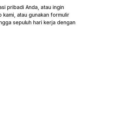
i pribadi Anda, atau ingin
 kami, atau gunakan formulir
ngga sepuluh hari kerja dengan