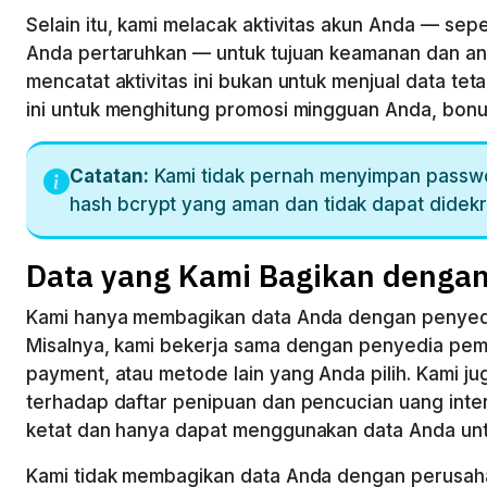
Selain itu, kami melacak aktivitas akun Anda — s
Anda pertaruhkan — untuk tujuan keamanan dan analis
mencatat aktivitas ini bukan untuk menjual data 
ini untuk menghitung promosi mingguan Anda, bonus
Catatan:
Kami tidak pernah menyimpan passwo
hash bcrypt yang aman dan tidak dapat didekri
Data yang Kami Bagikan dengan
Kami hanya membagikan data Anda dengan penyedia
Misalnya, kami bekerja sama dengan penyedia pemb
payment, atau metode lain yang Anda pilih. Kami
terhadap daftar penipuan dan pencucian uang inter
ketat dan hanya dapat menggunakan data Anda untu
Kami tidak membagikan data Anda dengan perusahaan