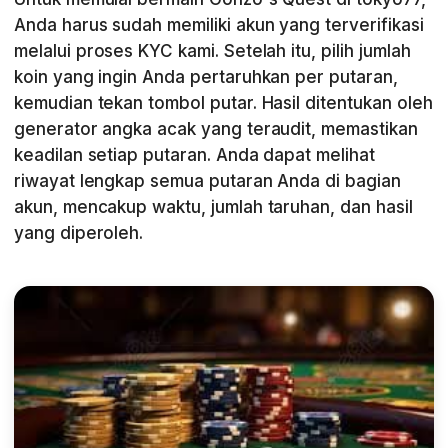
Anda harus sudah memiliki akun yang terverifikasi
melalui proses KYC kami. Setelah itu, pilih jumlah
koin yang ingin Anda pertaruhkan per putaran,
kemudian tekan tombol putar. Hasil ditentukan oleh
generator angka acak yang teraudit, memastikan
keadilan setiap putaran. Anda dapat melihat
riwayat lengkap semua putaran Anda di bagian
akun, mencakup waktu, jumlah taruhan, dan hasil
yang diperoleh.