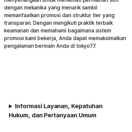
menyenangkan untuk menikmati permainan slot
dengan mekanika yang menarik sambil
memanfaatkan promosi dan struktur tier yang
transparan. Dengan mengikuti praktik terbaik
keamanan dan memahami bagaimana sistem
promosi kami bekerja, Anda dapat memaksimalkan
pengalaman bermain Anda di tokyo77.
Informasi Layanan, Kepatuhan
Hukum, dan Pertanyaan Umum