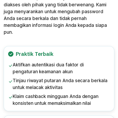
diakses oleh pihak yang tidak berwenang. Kami
juga menyarankan untuk mengubah password
Anda secara berkala dan tidak pernah
membagikan informasi login Anda kepada siapa
pun.
Praktik Terbaik
Aktifkan autentikasi dua faktor di
pengaturan keamanan akun
Tinjau riwayat putaran Anda secara berkala
untuk melacak aktivitas
Klaim cashback mingguan Anda dengan
konsisten untuk memaksimalkan nilai