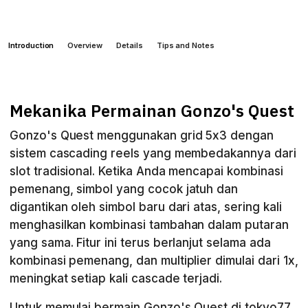
Introduction
Overview
Details
Tips and Notes
Mekanika Permainan Gonzo's Quest
Gonzo's Quest menggunakan grid 5x3 dengan
sistem cascading reels yang membedakannya dari
slot tradisional. Ketika Anda mencapai kombinasi
pemenang, simbol yang cocok jatuh dan
digantikan oleh simbol baru dari atas, sering kali
menghasilkan kombinasi tambahan dalam putaran
yang sama. Fitur ini terus berlanjut selama ada
kombinasi pemenang, dan multiplier dimulai dari 1x,
meningkat setiap kali cascade terjadi.
Untuk memulai bermain Gonzo's Quest di tokyo77,