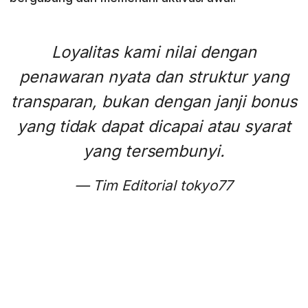
Loyalitas kami nilai dengan
penawaran nyata dan struktur yang
transparan, bukan dengan janji bonus
yang tidak dapat dicapai atau syarat
yang tersembunyi.
Tim Editorial tokyo77