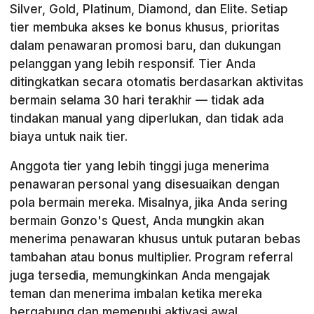
Silver, Gold, Platinum, Diamond, dan Elite. Setiap
tier membuka akses ke bonus khusus, prioritas
dalam penawaran promosi baru, dan dukungan
pelanggan yang lebih responsif. Tier Anda
ditingkatkan secara otomatis berdasarkan aktivitas
bermain selama 30 hari terakhir — tidak ada
tindakan manual yang diperlukan, dan tidak ada
biaya untuk naik tier.
Anggota tier yang lebih tinggi juga menerima
penawaran personal yang disesuaikan dengan
pola bermain mereka. Misalnya, jika Anda sering
bermain Gonzo's Quest, Anda mungkin akan
menerima penawaran khusus untuk putaran bebas
tambahan atau bonus multiplier. Program referral
juga tersedia, memungkinkan Anda mengajak
teman dan menerima imbalan ketika mereka
bergabung dan memenuhi aktivasi awal.