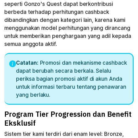
seperti Gonzo's Quest dapat berkontribusi
berbeda terhadap perhitungan cashback
dibandingkan dengan kategori lain, karena kami
menggunakan model perhitungan yang dirancang
untuk memberikan penghargaan yang adil kepada
semua anggota aktif.
Catatan:
Promosi dan mekanisme cashback
dapat berubah secara berkala. Selalu
periksa bagian promosi aktif di akun Anda
untuk informasi terbaru tentang penawaran
yang berlaku.
Program Tier Progression dan Benefit
Eksklusif
Sistem tier kami terdiri dari enam level: Bronze,