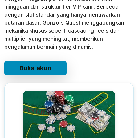
mingguan dan struktur tier VIP kami. Berbeda
dengan slot standar yang hanya menawarkan
putaran dasar, Gonzo's Quest menggabungkan
mekanika khusus seperti cascading reels dan
multiplier yang meningkat, memberikan
pengalaman bermain yang dinamis.
Buka akun