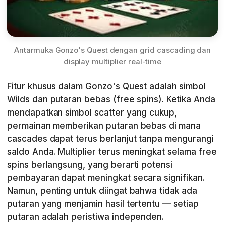
Antarmuka Gonzo's Quest dengan grid cascading dan
display multiplier real-time
Fitur khusus dalam Gonzo's Quest adalah simbol
Wilds dan putaran bebas (free spins). Ketika Anda
mendapatkan simbol scatter yang cukup,
permainan memberikan putaran bebas di mana
cascades dapat terus berlanjut tanpa mengurangi
saldo Anda. Multiplier terus meningkat selama free
spins berlangsung, yang berarti potensi
pembayaran dapat meningkat secara signifikan.
Namun, penting untuk diingat bahwa tidak ada
putaran yang menjamin hasil tertentu — setiap
putaran adalah peristiwa independen.