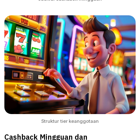
Struktur tier keanggotaan
Cashback Mingguan dan